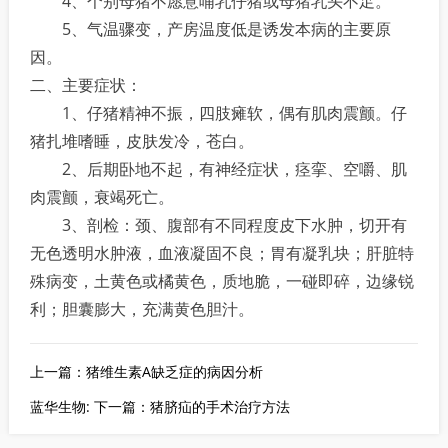
4、个别母猪不愿意哺乳仔猪或母猪乳头不足。
5、气温骤变，产房温度低是诱发本病的主要原
因。
二、主要症状：
1、仔猪精神不振，四肢瘫软，偶有肌肉震颤。仔
猪扎堆嗜睡，皮肤发冷，苍白。
2、后期卧地不起，有神经症状，痉挛、空嚼、肌
肉震颤，衰竭死亡。
3、剖检：颈、腹部有不同程度皮下水肿，切开有
无色透明水肿液，血液凝固不良；胃有凝乳块；肝脏特
殊病变，土黄色或橘黄色，质地脆，一碰即碎，边缘锐
利；胆囊膨大，充满黄色胆汁。
上一篇：猪维生素A缺乏症的病因分析
蓝华生物: 下一篇：猪脐疝的手术治疗方法