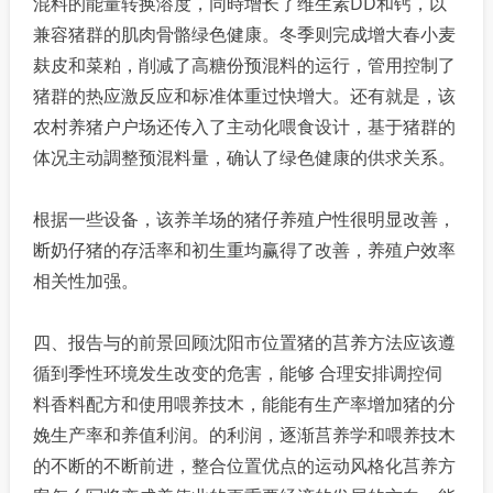
混料的能量转换溶度，同時增长了维生素DD和钙，以
兼容猪群的肌肉骨骼绿色健康。冬季则完成增大春小麦
麸皮和菜粕，削减了高糖份预混料的运行，管用控制了
猪群的热应激反应和标准体重过快增大。还有就是，该
农村养猪户户场还传入了主动化喂食设计，基于猪群的
体况主动調整预混料量，确认了绿色健康的供求关系。
根据一些设备，该养羊场的猪仔养殖户性很明显改善，
断奶仔猪的存活率和初生重均赢得了改善，养殖户效率
相关性加强。
四、报告与的前景回顾沈阳市位置猪的莒养方法应该遵
循到季性环境发生改变的危害，能够 合理安排调控伺
料香料配方和使用喂养技木，能能有生产率增加猪的分
娩生产率和养值利润。的利润，逐渐莒养学和喂养技木
的不断的不断前进，整合位置优点的运动风格化莒养方