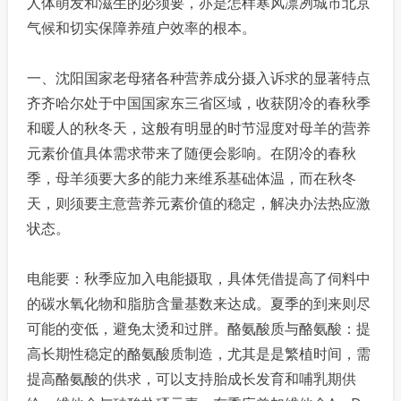
人体萌发和滋生的必须要，亦是怎样寒风凛冽城市北京
气候和切实保障养殖户效率的根本。
一、沈阳国家老母猪各种营养成分摄入诉求的显著特点
齐齐哈尔处于中国国家东三省区域，收获阴冷的春秋季
和暖人的秋冬天，这般有明显的时节湿度对母羊的营养
元素价值具体需求带来了随便会影响。在阴冷的春秋
季，母羊须要大多的能力来维系基础体温，而在秋冬
天，则须要主意营养元素价值的稳定，解决办法热应激
状态。
电能要：秋季应加入电能摄取，具体凭借提高了伺料中
的碳水氧化物和脂肪含量基数来达成。夏季的到来则尽
可能的变低，避免太烫和过胖。酪氨酸质与酪氨酸：提
高长期性稳定的酪氨酸质制造，尤其是是繁植时间，需
提高酪氨酸的供求，可以支持胎成长发育和哺乳期供