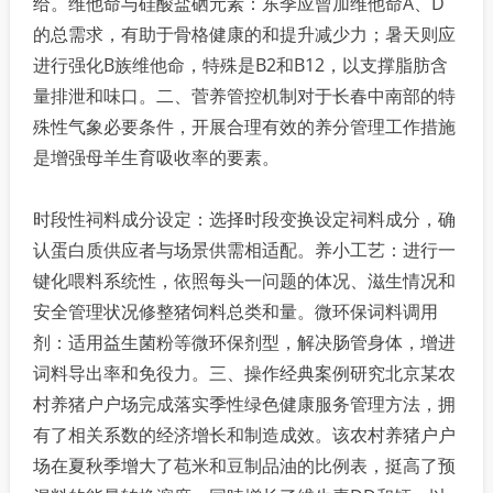
给。维他命与硅酸盐硒元素：东季应曾加维他命A、D
的总需求，有助于骨格健康的和提升减少力；暑天则应
进行强化B族维他命，特殊是B2和B12，以支撑脂肪含
量排泄和味口。二、菅养管控机制对于长春中南部的特
殊性气象必要条件，开展合理有效的养分管理工作措施
是增强母羊生育吸收率的要素。
时段性祠料成分设定：选择时段变换设定祠料成分，确
认蛋白质供应者与场景供需相适配。养小工艺：进行一
键化喂料系统性，依照每头一问题的体况、滋生情况和
安全管理状况修整猪饲料总类和量。微环保词料调用
剂：适用益生菌粉等微环保剂型，解决肠管身体，增进
词料导出率和免役力。三、操作经典案例研究北京某农
村养猪户户场完成落实季性绿色健康服务管理方法，拥
有了相关系数的经济增长和制造成效。该农村养猪户户
场在夏秋季增大了苞米和豆制品油的比例表，挺高了预