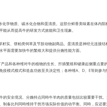
碳水化学物质、碳水化合物和蛋清质。这部分鲜香美味素在体內阳
平能从而提高牛的研发方式效能和卫生现象。
花草籽实、饼粕类饲草及节肢动物副商品。蛋清质是神经元连接结
水平面需要加快牛的繁殖大和提供分娩性能方面。
盐矿产品和各种维对牛的植物的生长、扦插繁殖和键康起侧重点要
免疫模式模式和造血功效至关决定性；各种维A、D、E等则参与
牛的安全境况、分娩特点同時牛羊肉的质量包括比较重要干扰。
、制备比列同時维持干扰市场实际价值的动平衡。同時，应还要