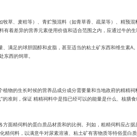
（如牧草、麦秸等）、青贮预混料（如青草香、疏菜等）、精预混
料有着差异的营养元素使用价值和适合范围之内，应通过牛的生
水量、满足的球胆固醇和皮脂，甚至适当的粘土矿东西和维生素A
处东西的饲草。
各个植物的生长时候的营养品成分成分需要量和当地政府的精精祠
化”的准则，保证 精精祠料中是指已经可以的能量是什么、核膳
各方面精伺料的蛋白质品材质和的比例。列如，粗精伺料应占据总精
加防化精伺料，以满意牛对尿素溶液、粘土矿有害物质等特俗蛋白