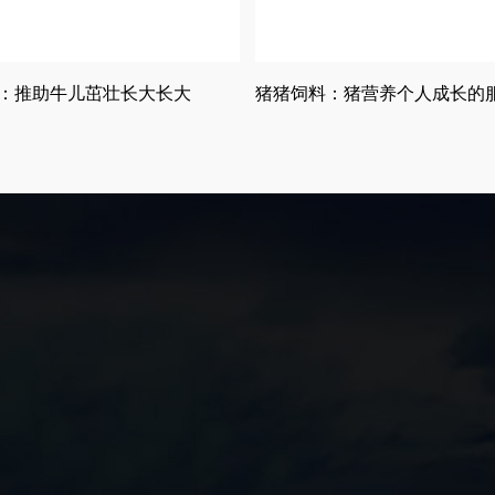
：推助牛儿茁壮长大长大
猪猪饲料：猪营养个人成长的