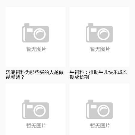
沉淀祠料为那些买的人越做
牛祠料：推助牛儿快乐成长
越就越？
期成长期