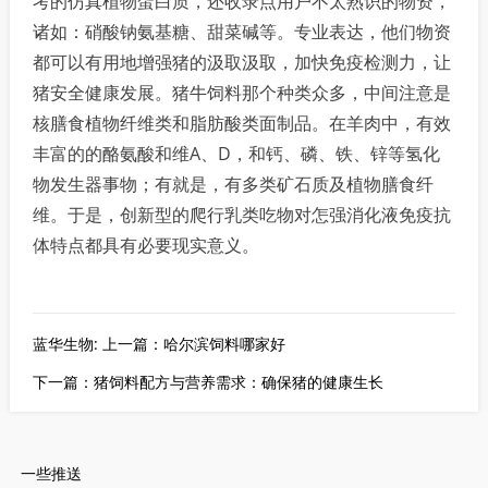
考的仿真植物蛋白质，还收录点用户不太熟识的物资，
诸如：硝酸钠氨基糖、甜菜碱等。专业表达，他们物资
都可以有用地增强猪的汲取汲取，加快免疫检测力，让
猪安全健康发展。猪牛饲料那个种类众多，中间注意是
核膳食植物纤维类和脂肪酸类面制品。在羊肉中，有效
丰富的的酪氨酸和维A、D，和钙、磷、铁、锌等氢化
物发生器事物；有就是，有多类矿石质及植物膳食纤
维。于是，创新型的爬行乳类吃物对怎强消化液免疫抗
体特点都具有必要现实意义。
蓝华生物: 上一篇：哈尔滨饲料哪家好
下一篇：猪饲料配方与营养需求：确保猪的健康生长
一些推送