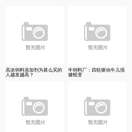
高浓饲料添加剂为甚么买的
牛饲料厂：四轮驱动牛儿强
人越发越高？
健蜕变