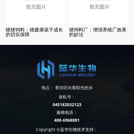
猪猪饲料：猪建康孩子成长
猪饲料厂：增强养殖厂效果
的切实保障
的妙法
地点： 香坊区向着阳光的乡
座机号：
045182032123
服務电语：
400-6968081
Copyright ©蓝华生物技术支持：