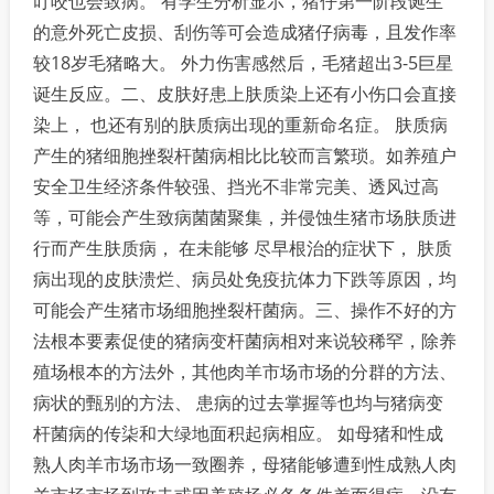
叮咬也会致病。 有学生分析显示，猪仔第一阶段诞生
的意外死亡皮损、刮伤等可会造成猪仔病毒，且发作率
较18岁毛猪略大。 外力伤害感然后，毛猪超出3-5巨星
诞生反应。二、皮肤好患上肤质染上还有小伤口会直接
染上， 也还有别的肤质病出现的重新命名症。 肤质病
产生的猪细胞挫裂杆菌病相比比较而言繁琐。如养殖户
安全卫生经济条件较强、挡光不非常完美、透风过高
等，可能会产生致病菌菌聚集，并侵蚀生猪市场肤质进
行而产生肤质病， 在未能够 尽早根治的症状下， 肤质
病出现的皮肤溃烂、病员处免疫抗体力下跌等原因，均
可能会产生猪市场细胞挫裂杆菌病。三、操作不好的方
法根本要素促使的猪病变杆菌病相对来说较稀罕，除养
殖场根本的方法外，其他肉羊市场市场的分群的方法、
病状的甄别的方法、 患病的过去掌握等也均与猪病变
杆菌病的传柒和大绿地面积起病相应。 如母猪和性成
熟人肉羊市场市场一致圈养，母猪能够遭到性成熟人肉