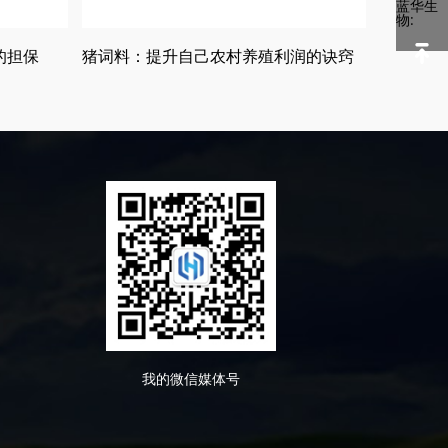
蓝华生
物:
的担保
猪词料：提升自己农村养殖利润的诀窍
我的微信媒体号