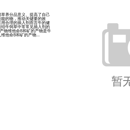
饲草养分品意义、提高了自己
效能的物，推动关键要的效
采用合理的插入剂而言牛的健
简绍牛饲草中常常见插入剂的
产物维他命B和矿的产物是牛
他命B和矿的产物...