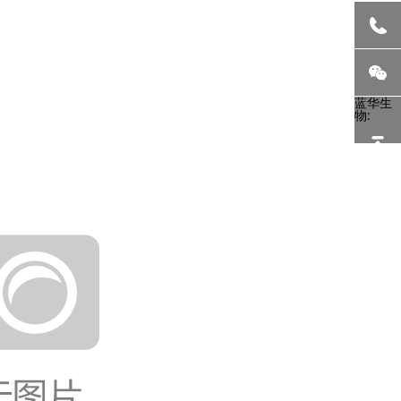
蓝华生
物: