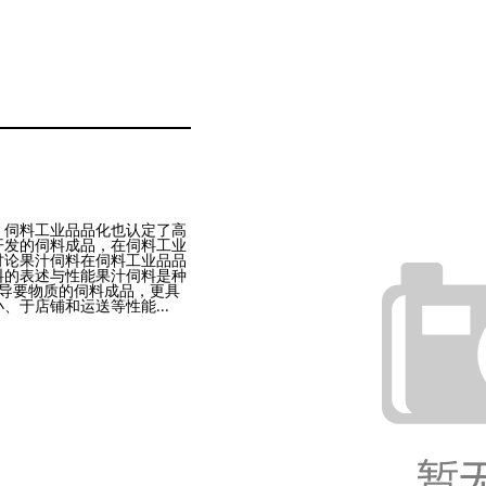
，伺料工业品品化也认定了高
开发的伺料成品，在伺料工业
讨论果汁伺料在伺料工业品品
料的表述与性能果汁伺料是种
导要物质的伺料成品，更具
于店铺和运送等性能...