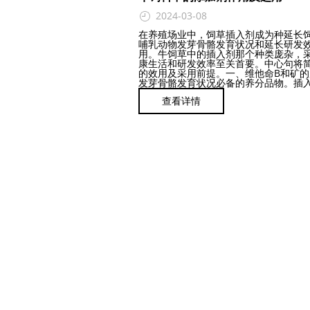
2024-03-08
在养殖场业中，饲草插入剂成为种延长
哺乳动物发芽骨骼发育状况和延长研发
用。牛饲草中的插入剂那个种类庞杂，
康生活和研发效率至关首要。中心句将
的效用及采用前提。一、维他命B和矿的
发芽骨骼发育状况必备的养分品物。插入维
查看详情