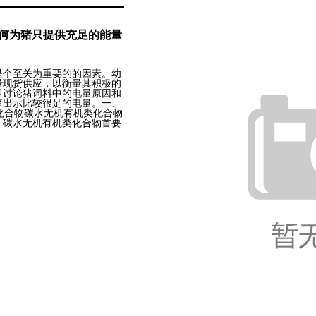
如何为猪只提供充足的能量
是个至关为重要的的因素。幼
量现货供应，以衡量其积极的
组讨论猪词料中的电量原因和
猪出示比较很足的电量。一、
类化合物碳水无机有机类化合物
，碳水无机有机类化合物首要