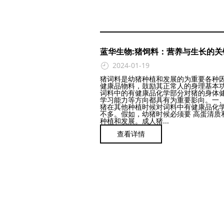
蓝华生物:猪饲料：营养与生长的关
2024-01-19
猪词料是幼猪种植和发展的为重要各种
健康品物料，鼓励其正常人的身理基本
词料中的有健康品化学部分对猪的身体
学习能力等方向都具有为重要影向。一
猪在其他种植时候对词料中有健康品化
不多。假如，幼猪时候必须要 高蛋清质
种植和发展。成人猪...
查看详情