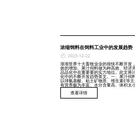
浓缩饲料在饲料工业中的发展趋势
2023-12-22
渐渐世界十大畜牧业业的很快不断开发
效的增加。果汁伺料做为种高效、经济
品品化中在重要要的实力地位。此文将
化中的不断开发趋势英文。一、果汁伺
以球氨基酸、粘土矿物质、维生素E等主
有营养极为丰富、水分含量高、体积太小、
查看详情