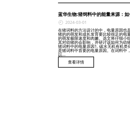
蓝华生物:猪饲料中的能量来源：
2024-03-01
在猪词料的方法设计的中，电量原因也
猪的的萌发和成长发育要比较很足的电
的萌发极限速度和肉嫩。选文将仔细小
其对幼猪的会影响，并研讨该如何为幼
猪词料中的电量原因1. 碳水无机有机
是猪词料中首要的电量原因。在词料中
以...
查看详情