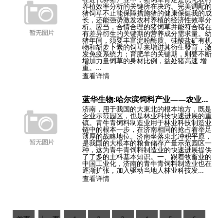
养植效率分析的关键所在决窍。完美调配的
猪饲草不止能保障措施猪的健康保健我的成
长，还能强势激发农村养植的经济性效率分
析。应当，合情合理的猪饲草并能符合猪在
有差异衍生的关键期的营养成分需求量。幼
猪年间，须要丰富淀粉酶质、硅酸盐矿有机
物和胡萝卜素的饲草来增进其衍生發育，激
发免疫系统力；育肥羊的关键期，则要不断
增加力量饲草的身材比例，益处猪高速 增
重。...
查看详情
蓝华生物:哈尔滨饲料产业——农业发展的助推器
济南，用于我国的大東北的根本地方，既是
企业示范园区，也是林业科技快速进展的重
镇。青牛青饲料制造业用于林业科技制造业
链中的根本一步，在济南相同的抢占着举足
薄厚的战略地位。济南坐落東北冲积平原，
是我国的大根本的粮食储存产量示范园区一
种，这为青牛青饲料制造业的快速进展提供
了了多的主料基本知识。一、跟着牧畜业的
中国工业化，济南的青牛青饲料制造业也在
逐渐扩张，加入驱动当地人林业科技发...
查看详情