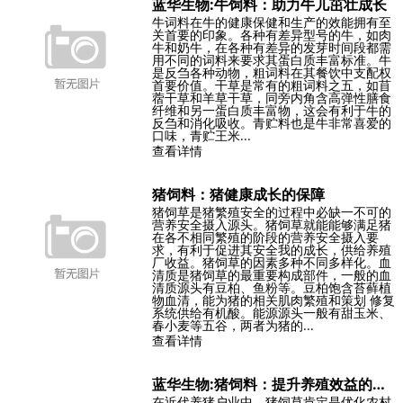
蓝华生物:牛饲料：助力牛儿茁壮成长
牛词料在牛的健康保健和生产的效能拥有至
关首要的印象。各种有差异型号的牛，如肉
牛和奶牛，在各种有差异的发芽时间段都需
用不同的词料来要求其蛋白质丰富标准。牛
是反刍各种动物，粗词料在其餐饮中支配权
首要价值。干草是常有的粗词料之五，如苜
蓿干草和羊草干草，同旁内角含高弹性膳食
纤维和另一蛋白质丰富物，这会有利于牛的
反刍和消化吸收。青贮料也是牛非常喜爱的
口味，青贮王米...
查看详情
猪饲料：猪健康成长的保障
猪饲草是猪繁殖安全的过程中必缺一不可的
营养安全摄入源头。猪饲草就能能够满足猪
在各不相同繁殖的阶段的营养安全摄入要
求，有利于促进其安全我的成长，供给养殖
厂收益。猪饲草的因素多种不同多样化。血
清质是猪饲草的最重要构成部件，一般的血
清质源头有豆柏、鱼粉等。豆柏饱含苔藓植
物血清，能为猪的相关肌肉繁殖和策划 修复
系统供给有机酸。能源源头一般有甜玉米、
春小麦等五谷，两者为猪的...
查看详情
蓝华生物:猪饲料：提升养殖效益的秘诀
在近代养猪户业中，猪饲草肯定是优化农村